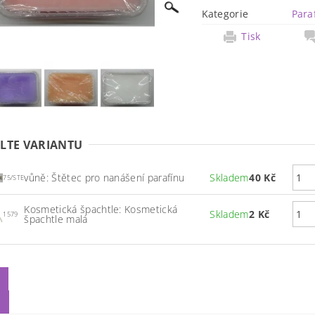
Kategorie
Para
Tisk
LTE VARIANTU
vůně: Štětec pro nanášení parafínu
Skladem
40 Kč
75/STE
Kosmetická špachtle: Kosmetická
Skladem
2 Kč
1579
špachtle malá