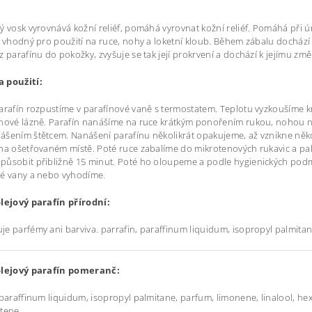
ý vosk vyrovnává kožní reliéf, pomáhá vyrovnat kožní reliéf. Pomáhá při ú
e vhodný pro použití na ruce, nohy a loketní kloub. Během zábalu dochází
z parafínu do pokožky, zvyšuje se tak její prokrvení a dochází k jejímu změ
 použití:
arafín rozpustíme v parafínové vaně s termostatem. Teplotu vyzkoušíme 
nové lázně. Parafín nanášíme na ruce krátkým ponořením rukou, nohou 
šením štětcem. Nanášení parafínu několikrát opakujeme, až vznikne něko
na ošetřovaném místě. Poté ruce zabalíme do mikrotenových rukavic a pak 
ůsobit přibližně 15 minut. Poté ho oloupeme a podle hygienických podm
vé vany a nebo vyhodíme.
olejový parafín přírodní:
e parfémy ani barviva. parrafin, paraffinum liquidum, isopropyl palmita
olejový parafín pomeranč:
 paraffinum liquidum, isopropyl palmitane, parfum, limonene, linalool, hexy
otene