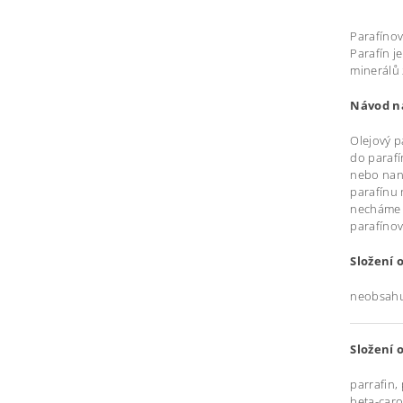
Parafínov
Parafín j
minerálů 
Návod na
Olejový p
do parafí
nebo naná
parafínu 
necháme p
parafíno
Složení 
neobsahuj
Složení 
parrafin,
beta-car