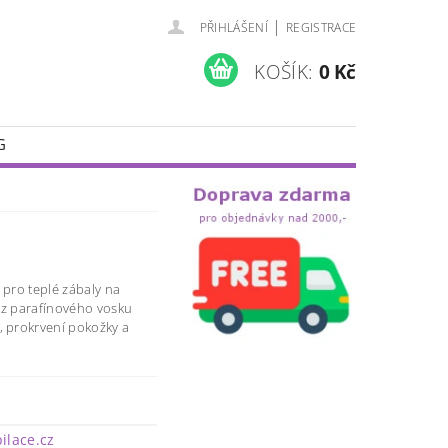
|
PŘIHLÁŠENÍ
REGISTRACE
KOŠÍK:
0 Kč
G
 pro teplé zábaly na
 z parafínového vosku
, prokrvení pokožky a
pilace.cz