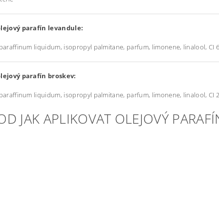
olejový parafín levandule:
 paraffinum liquidum, isopropyl palmitane, parfum, limonene, linalool, CI
olejový parafín broskev:
 paraffinum liquidum, isopropyl palmitane, parfum, limonene, linalool, CI
OD JAK APLIKOVAT OLEJOVÝ PARAFÍ