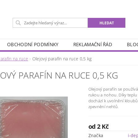
OBCHODNÍ PODMÍNKY
REKLAMAČNÍ ŘÁD
BLO
arafín na ruce
Olejový parafín na ruce 0,5 kg
JOVÝ PARAFÍN NA RUCE 0,5 KG
Olejový parafín se používá
rukou a nohou. Díky teplu
dochází k uvolnění kloubů
zpevnění nehtů.
od 2 Kč
Značka
i-de