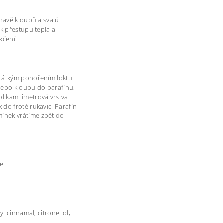
navě kloubů a svalů.
 k přestupu tepla a
kčení.
krátkým ponořením loktu
nebo kloubu do parafínu,
likamilimetrová vrstva
do froté rukavic. Parafín
ínek vrátíme zpět do
ne
l cinnamal, citronellol,